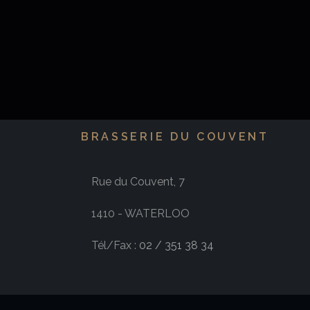
BRASSERIE DU COUVENT
Rue du Couvent, 7
1410 - WATERLOO
Tél/Fax :
02 / 351 38 34