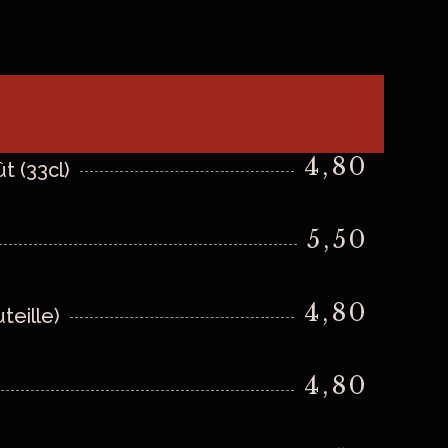
4,80
t (33cl)
5,50
4,80
eille)
4,80