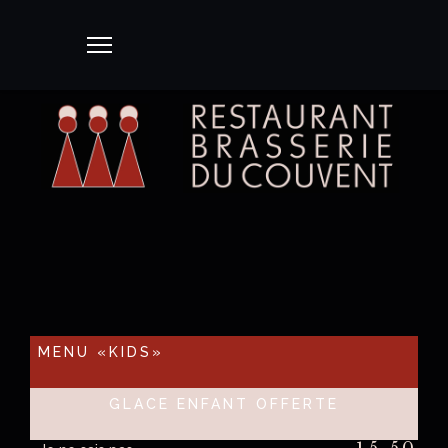
MENU «KIDS»
GLACE ENFANT OFFERTE