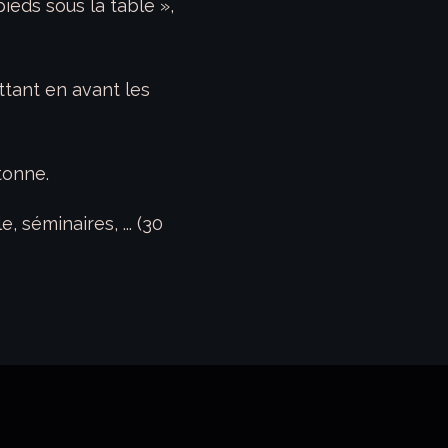
ieds sous la table »,
tant en avant les
tonne.
 séminaires, ... (30