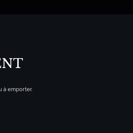
ENT
u à emporter.
e